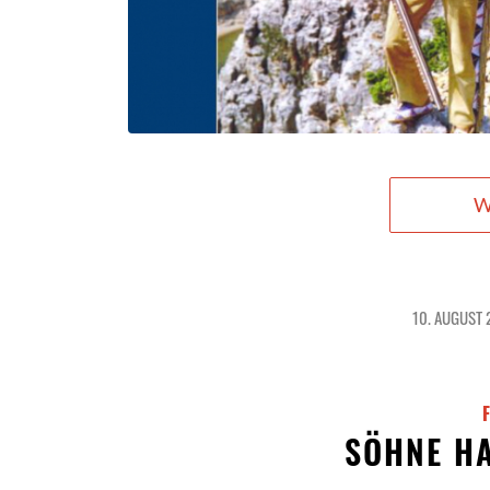
W
10. AUGUST 
/
SÖHNE H