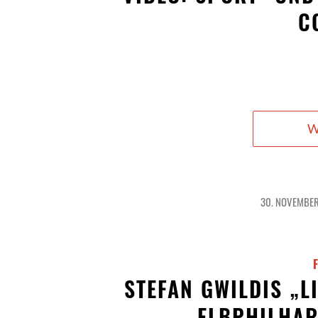
C
W
30. NOVEMBER
/
STEFAN GWILDIS „
ELBPHILHA