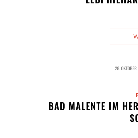
W
28. OKTOBER
/
BAD MALENTE IM HE
S